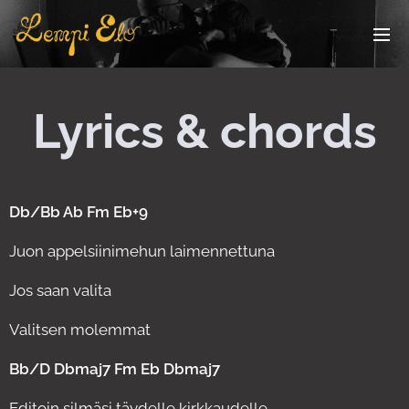
Lyrics & chords
Db/Bb Ab Fm Eb+9
Juon appelsiinimehun laimennettuna
Jos saan valita
Valitsen molemmat
Bb/D Dbmaj7 Fm Eb Dbmaj7
Editoin silmäsi täydelle kirkkaudelle