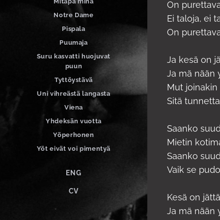
Mitäpä minä
On purettava
Notre Dame
Ei taloja, ei t
Pispala
On purettava
Puumaja
Suru kasvatti huojuvat
Ja kesä on j
puun
Ja mä nään y
Tyttöystävä
Mut joinakin
Uni vihreästä langasta
Sitä tunnett
Viena
Yhdeksän vuotta
Saanko suud
Yöperhonen
Mietin kotim
Yöt eivät voi pimentyä
Saanko suud
Vaik se pudot
ENG
CV
Kesä on jät
Ja mä nään y