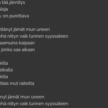
 tää jännitys
aloja
, on purettava
ättänyt jämät mun uneen
hä niityn vaik tunnen syyssateen
 aamuina kaipaan
a jonka saa aikaan
ella
atkalla
ella
tais mut raiteilta
tänyt jämät mun uneen
hä niityn vaik tunnen syyssateen