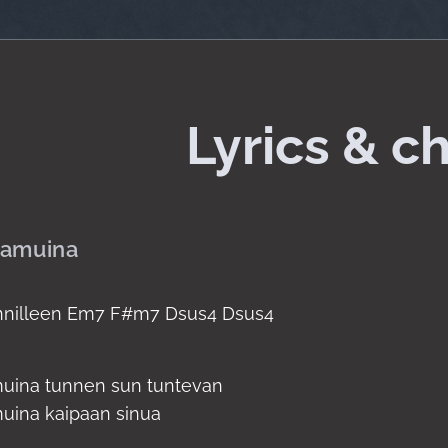
Lyrics & c
aamuina
nnilleen Em7 F#m7 Dsus4 Dsus4
muina tunnen sun tuntevan
uina kaipaan sinua