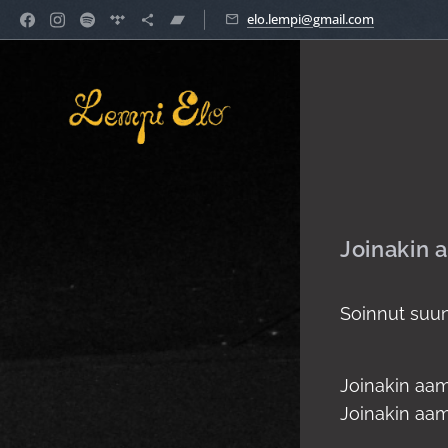
elo.lempi@gmail.com
Joinakin 
Soinnut suu
Joinakin aa
Joinakin aam