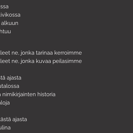
assa
kivikossa
 alkuun
ohtuu
eet ne, jonka tarinaa kerroimme
eet ne, jonka kuvaa peilasimme
tä ajasta
talossa
nimikirjainten historia
aloja
ästä ajasta
lina