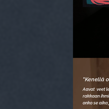
"Kenellä 
Aavat veet le
rakkaan ihmi
onko se aika