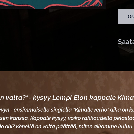
Os
Saata
on valta?"- kysyy Lempi Elon kappale Kima
vyn - ensimmäisellä singlellä "Kimalleverho" aika on k
sen kanssa. Kappale kysyy, voiko rakkaudella pelasta
 jo ohi? Kenellä on valta päättää, miten aikamme kulu