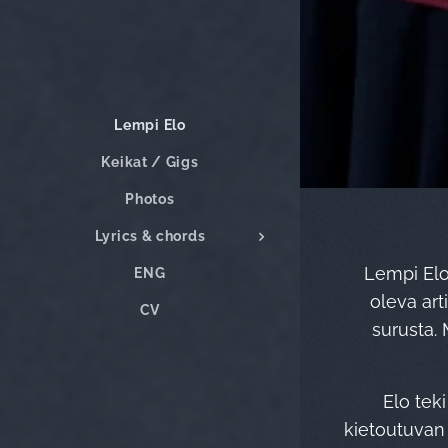
Lempi Elo
Keikat / Gigs
Photos
Lyrics & chords
Lempi Elo
ENG
oleva art
CV
surusta. 
Elo tek
kietoutuvan 