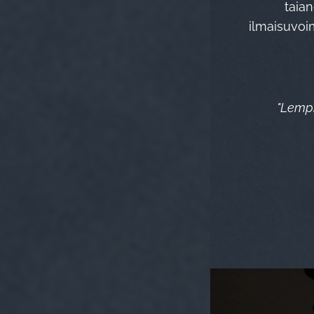
taian
ilmaisuvoi
"Lempi