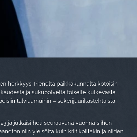
nen herkkyys. Pieneltä paikkakunnalta kotoisin
rakkaudesta ja sukupolvelta toiselle kulkevasta
eisiin talviaamuihin – sokerijuurikastehtaista
023 ja julkaisi heti seuraavana vuonna siihen
oton niin yleisöltä kuin kriitikoiltakin ja niiden