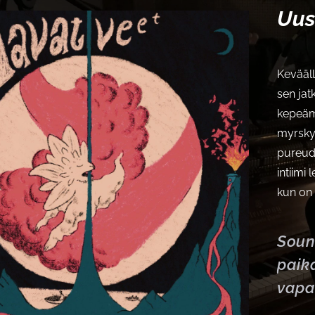
Uus
Kevääll
sen jat
kepeämp
myrskyn
pureudu
intiimi
kun on 
Soun
paik
vapa