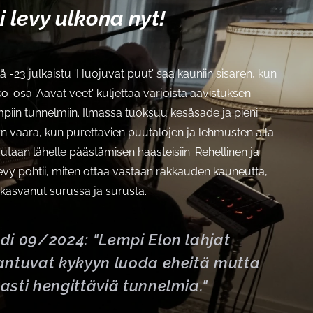
i levy ulkona nyt!
ä -23 julkaistu 'Huojuvat puut' saa kauniin sisaren, kun
ko-osa 'Aavat veet' kuljettaa varjoista aavistuksen
iin tunnelmiin. Ilmassa tuoksuu kesäsade ja pieni
 vaara, kun purettavien puutalojen ja lehmusten alla
taan lähelle päästämisen haasteisiin. Rehellinen ja
 levy pohtii, miten ottaa vastaan rakkauden kauneutta,
kasvanut surussa ja surusta.
di 09/2024: "Lempi Elon lahjat
antuvat kykyyn luoda eheitä mutta
asti hengittäviä tunnelmia."