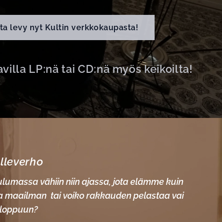
ta levy nyt Kultin verkkokaupasta!
villa LP:nä tai CD:nä myös keikoilta!
lleverho
ulumassa vähiin niin ajassa, jota elämme kuin
a maailman tai voiko rakkauden pelastaa vai
u loppuun?