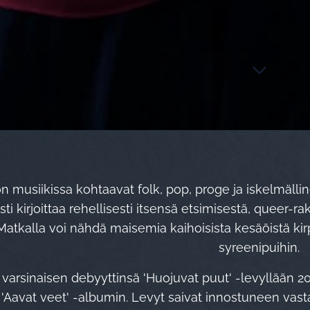
n musiikissa kohtaavat folk, pop, proge ja iskelmälli
isti kirjoittaa rehellisesti itsensä etsimisestä, queer-
Matkalla voi nähdä maisemia kaihoisista kesäöistä kirp
syreenipuihin.
i varsinaisen debyyttinsä 'Huojuvat puut' -levyllään 2
'Aavat veet' -albumin. Levyt saivat innostuneen vastaan