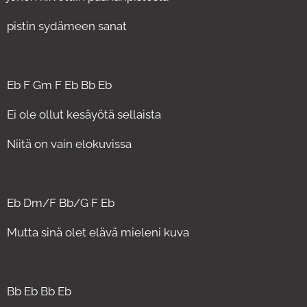
pistin sydämeen sanat
Eb F Gm F Eb Bb Eb
Ei ole ollut kesäyötä sellaista
Niitä on vain elokuvissa
Eb Dm/F Bb/G F Eb
Mutta sinä olet elävä mieleni kuva
Bb Eb Bb Eb