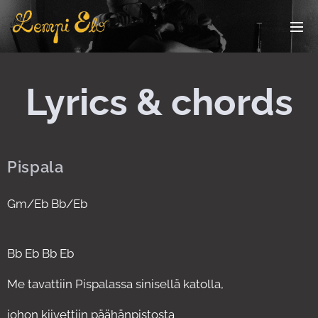
Lyrics & chords
Pispala
Gm/Eb Bb/Eb
Bb Eb Bb Eb
Me tavattiin Pispalassa sinisellä katolla,
johon kiivettiin päähänpistosta