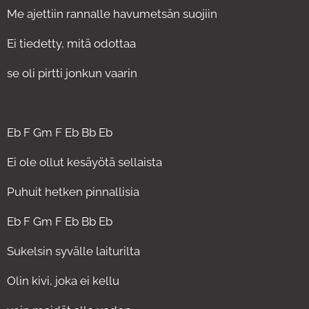
Me ajettiin rannalle havumetsän suojiin
Ei tiedetty, mitä odottaa
se oli pirtti jonkun vaarin
Eb F Gm F Eb Bb Eb
Ei ole ollut kesäyötä sellaista
Puhuit hetken pinnallisia
Eb F Gm F Eb Bb Eb
Sukelsin syvälle laiturilta
Olin kivi, joka ei kellu