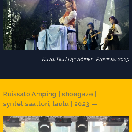
Kuva: Tiiu Hyyryläinen, Provinssi 2025
Ruissalo Amping | shoegaze |
syntetisaattori, laulu | 2023 —