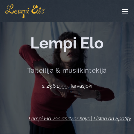
Lempi Elo
Taiteilija & musiikintekijä
s. 23.6.1999, Tarvasjoki
Lempi Elo voc and/or keys | Listen on Spotify