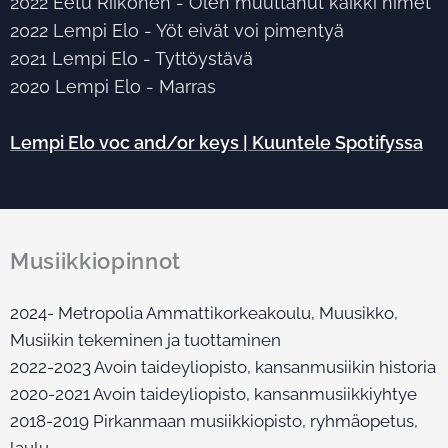
2022 Eetu Riikonen - Olen muuttanut kaikki nimet
2022 Lempi Elo - Yöt eivät voi pimentyä
2021 Lempi Elo - Tyttöystävä
2020 Lempi Elo - Marras
Lempi Elo voc and/or keys | Kuuntele Spotifyssa
Musiikkiopinnot
2024- Metropolia Ammattikorkeakoulu, Muusikko,
Musiikin tekeminen ja tuottaminen
2022-2023 Avoin taideyliopisto, kansanmusiikin historia
2020-2021 Avoin taideyliopisto, kansanmusiikkiyhtye
2018-2019 Pirkanmaan musiikkiopisto, ryhmäopetus,
laulu