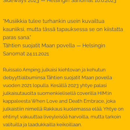
Sideways 2023 — Helsingin Sanomat 16.6.2023
"Musiikkia tulee turhankin usein kuvailtua
kauniiksi, mutta tässä tapauksessa se on kiistatta
paras sana."
Tähtien suojatit Maan povella — Helsingin
Sanomat 24.11.2021
Ruissalo Amping julkaisi kiehtovan ja kehutun
debyyttialbuminsa Tähtien suojatit Maan povella
vuoden 2021 lopulla. Kesällä 2023 yhtye palasi
julkaisutauolta suomenkielisellä coverilla HIM:in
kappaleesta When Love and Death Embrace, joka
julkaistiin nimellä Rakkaus kuolemassa elää. Yhtye on
ehtinyt vakuuttaa liveyleisöä harvoilla, mutta tarkoin
valituilla ja laadukkailla keikoillaan.