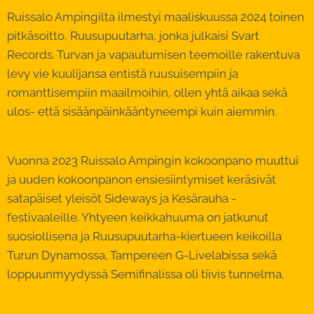
Ruissalo Ampingilta ilmestyi maaliskuussa 2024 toinen
pitkäsoitto, Ruusupuutarha, jonka julkaisi Svart
Records. Turvan ja vapautumisen teemoille rakentuva
levy vie kuulijansa entistä ruusuisempiin ja
romanttisempiin maailmoihin, ollen yhtä aikaa sekä
ulos- että sisäänpäinkääntyneempi kuin aiemmin.
Vuonna 2023 Ruissalo Ampingin kokoonpano muuttui
ja uuden kokoonpanon ensiesiintymiset keräsivät
satapäiset yleisöt Sideways ja Kesärauha -
festivaaleille. Yhtyeen keikkahuuma on jatkunut
suosiollisena ja Ruusupuutarha-kiertueen keikoilla
Turun Dynamossa, Tampereen G-Livelabissa sekä
loppuunmyydyssä Semifinalissa oli tiivis tunnelma.