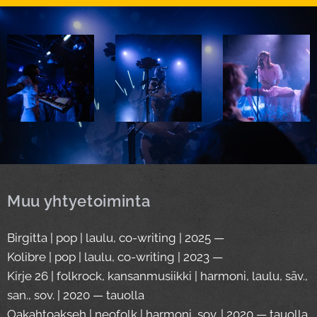
Muu yhtyetoiminta
Birgitta | pop | laulu, co-writing | 2025 —
Kolibre | pop | laulu, co-writing | 2023 —
Kirje 26 | folkrock, kansanmusiikki | harmoni, laulu, säv.,
san., sov. | 2020 — tauolla
Oakahtoakseh | neofolk | harmoni, sov. | 2020 — tauolla